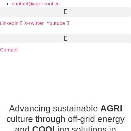
Aller
contact@agri-cool.eu
au
contenu
Linkedin
X-twitter
Youtube
Contact
Advancing sustainable
AGRI
culture through off-grid energy
and
COOL
ing solutions in