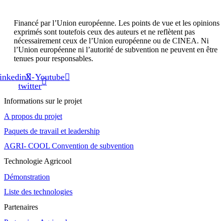
Financé par l’Union européenne. Les points de vue et les opinions
exprimés sont toutefois ceux des auteurs et ne reflètent pas
nécessairement ceux de l’Union européenne ou de CINEA. Ni
l’Union européenne ni l’autorité de subvention ne peuvent en être
tenues pour responsables.
inkedin
X-
Youtube
twitter
Informations sur le projet
A propos du projet
Paquets de travail et leadership
AGRI- COOL Convention de subvention
Technologie Agricool
Démonstration
Liste des technologies
Partenaires